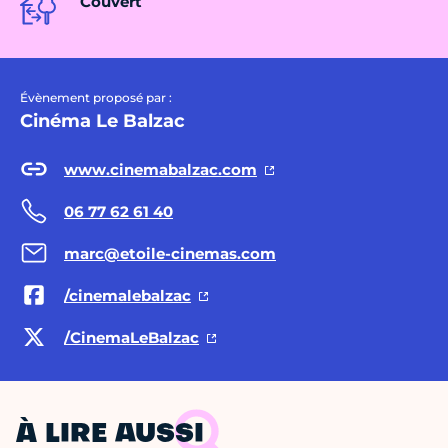
Couvert
Évènement proposé par :
Cinéma Le Balzac
www.cinemabalzac.com
06 77 62 61 40
marc@etoile-cinemas.com
/cinemalebalzac
/CinemaLeBalzac
À LIRE AUSSI