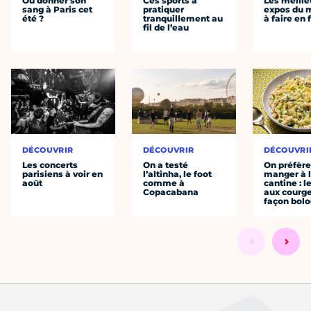
Où donner son
Ces sports à
Les meille
sang à Paris cet
pratiquer
expos du
été ?
tranquillement au
à faire en 
fil de l’eau
DÉCOUVRIR
DÉCOUVRIR
DÉCOUVRI
Les concerts
On a testé
On préfèr
parisiens à voir en
l’altinha, le foot
manger à 
août
comme à
cantine : l
Copacabana
aux courge
façon bol