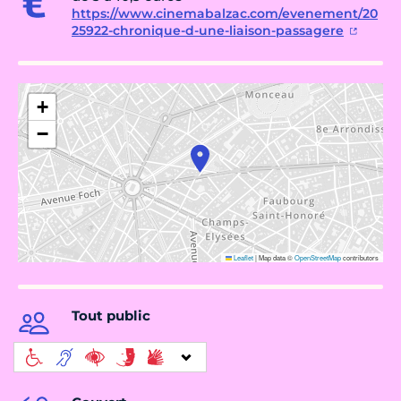
https://www.cinemabalzac.com/evenement/20
25922-chronique-d-une-liaison-passagere
+
−
Leaflet
|
Map data ©
OpenStreetMap
contributors
Tout public