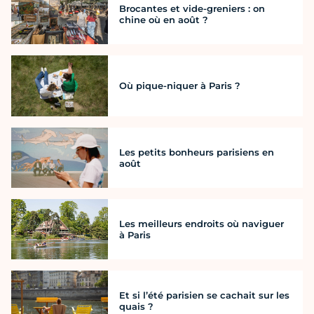
Brocantes et vide-greniers : on
chine où en août ?
Où pique-niquer à Paris ?
Les petits bonheurs parisiens en
août
Les meilleurs endroits où naviguer
à Paris
Et si l’été parisien se cachait sur les
quais ?