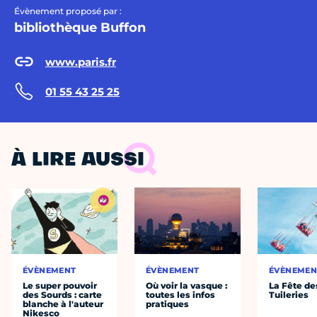
Évènement proposé par :
bibliothèque Buffon
www.paris.fr
01 55 43 25 25
À LIRE AUSSI
ÉVÈNEMENT
ÉVÈNEMENT
ÉVÈNEMEN
Le super pouvoir
Où voir la vasque :
La Fête de
des Sourds : carte
toutes les infos
Tuileries
blanche à l'auteur
pratiques
Nikesco