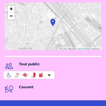
+
−
Leaflet
|
Map data ©
OpenStreetMap
contributors
Tout public
Couvert