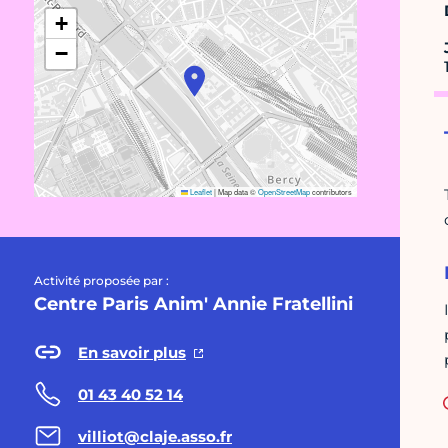
+
−
Leaflet
|
Map data ©
OpenStreetMap
contributors
Activité proposée par :
Centre Paris Anim' Annie Fratellini
En savoir plus
01 43 40 52 14
villiot@claje.asso.fr