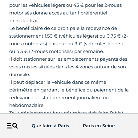
pour les véhicules légers ou 45 € pour les 2-roues
motorisés donne accès au tarif préférentiel
« résidents ».
Le bénéficiaire de ce droit paie la redevance de
stationnement 1.50 € (véhicules légers) ou 0,75 € (2-
roues motorisés) par jour ou 9 € (véhicules légers)
ou 4,5 € (2-roues motorisés) par semaine.
Il doit stationner sur les emplacements payants des
voies mixtes situées dans les 4 zones autour de son
domicile.
Il peut déplacer le véhicule dans ce même
périmètre en gardant le bénéfice du paiement de la
redevance de stationnement journalière ou
hebdomadaire.
Tout déplacement hors périmètre doit faire l’objet
d’un paiement de la redevance du stationnement
Que faire à Paris
Paris en Seine
Menu
au
tarif visiteur
sous peine de
FPS
.
Si l'usager revient dans ses voies / zones