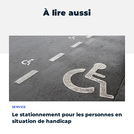
À lire aussi
SERVICE
SE
Le stationnement pour les personnes en
Le
situation de handicap
pr