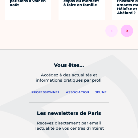
parisiens à voir en
expos du moment
l’histoire 
août
à faire en famille
amants ma
Héloïse et
Abélard ?
Vous êtes...
Accédez à des actualités et
informations pratiques par profil
PROFESSIONNEL
ASSOCIATION
JEUNE
Les newsletters de Paris
Recevez directement par email
l'actualité de vos centres d'intérêt