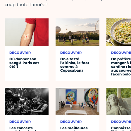
coup toute l'année !
DÉCOUVRIR
DÉCOUVRIR
DÉCOUVRI
Où donner son
On a testé
On préfèr
sang à Paris cet
l’altinha, le foot
manger à 
été ?
comme à
cantine : l
Copacabana
aux courge
façon bol
DÉCOUVRIR
DÉCOUVRIR
DÉCOUVRI
Les concerts
Les meilleures
Connaisse