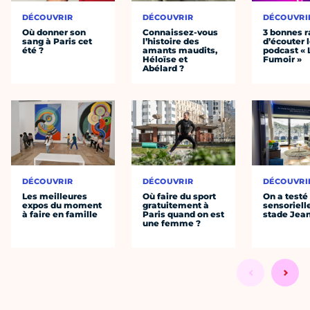
DÉCOUVRIR
DÉCOUVRIR
DÉCOUVRI
Où donner son
Connaissez-vous
3 bonnes r
sang à Paris cet
l’histoire des
d’écouter 
été ?
amants maudits,
podcast « 
Héloïse et
Fumoir »
Abélard ?
DÉCOUVRIR
DÉCOUVRIR
DÉCOUVRI
Les meilleures
Où faire du sport
On a testé 
expos du moment
gratuitement à
sensoriell
à faire en famille
Paris quand on est
stade Jea
une femme ?