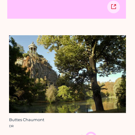
Buttes Chaumont
Crédit photo :
DR