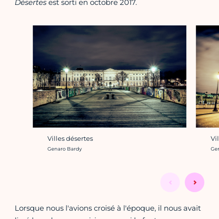
Désertes
est sorti en octobre 2017.
Vi
Villes désertes
Cré
Crédit photo :
Ge
Genaro Bardy
Lorsque nous l'avions croisé à l'époque, il nous avait