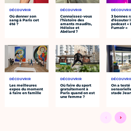
DÉCOUVRIR
DÉCOUVRIR
DÉCOUVRI
Où donner son
Connaissez-vous
3 bonnes r
sang à Paris cet
l’histoire des
d’écouter 
été ?
amants maudits,
podcast « 
Héloïse et
Fumoir »
Abélard ?
DÉCOUVRIR
DÉCOUVRIR
DÉCOUVRI
Les meilleures
Où faire du sport
On a testé 
expos du moment
gratuitement à
sensoriell
à faire en famille
Paris quand on est
stade Jea
une femme ?