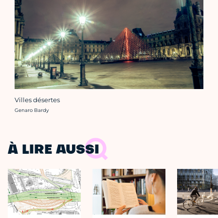
Villes désertes
Crédit photo :
Genaro Bardy
À LIRE AUSSI