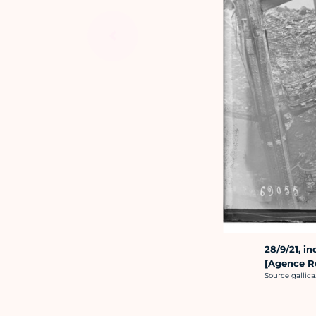
28/9/21, i
[Agence R
Crédit photo :
Source gallica.