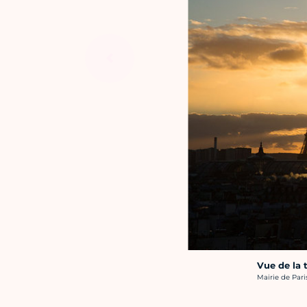
Vue de la 
Crédit photo :
Mairie de Pari