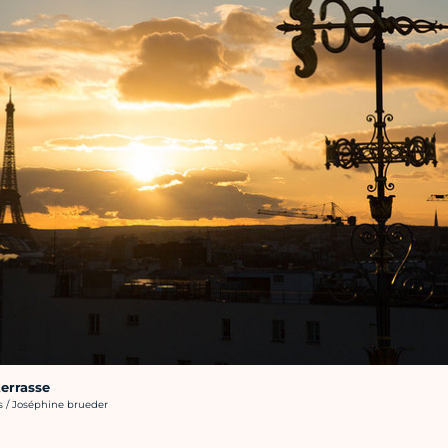
terrasse
s / Joséphine brueder