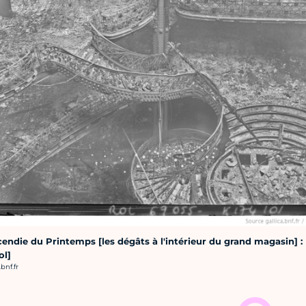
ncendie du Printemps [les dégâts à l'intérieur du grand magasin] :
ol]
bnf.fr