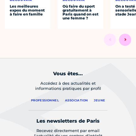
Les meilleures
Où faire du sport
On a testé 
expos du moment
gratuitement à
sensoriell
à faire en famille
Paris quand on est
stade Jea
une femme ?
Vous êtes...
Accédez à des actualités et
informations pratiques par profil
PROFESSIONNEL
ASSOCIATION
JEUNE
Les newsletters de Paris
Recevez directement par email
l'actualité de vos centres d'intérêt