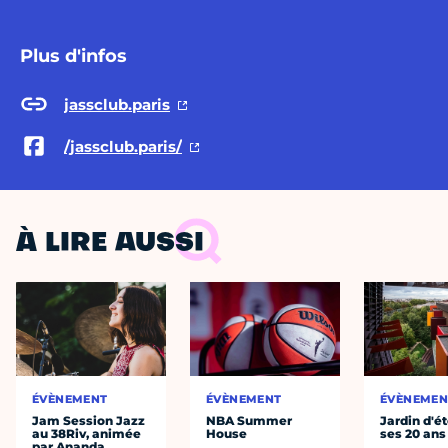
Plus d'infos
jassclub.paris
/jassclub.paris/
À LIRE AUSSI
ÉVÈNEMENT
ÉVÈNEMENT
ÉVÈNEMEN
Jam Session Jazz
NBA Summer
Jardin d'ét
au 38Riv, animée
House
ses 20 ans
par Ananda