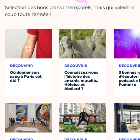
Sélection des bons plans intemporels, mais qui valent le
coup toute l'année !
DÉCOUVRIR
DÉCOUVRIR
DÉCOUVRI
Où donner son
Connaissez-vous
3 bonnes r
sang à Paris cet
l’histoire des
d’écouter 
été ?
amants maudits,
podcast « 
Héloïse et
Fumoir »
Abélard ?
DÉCOUVRIR
DÉCOUVRIR
DÉCOUVRI