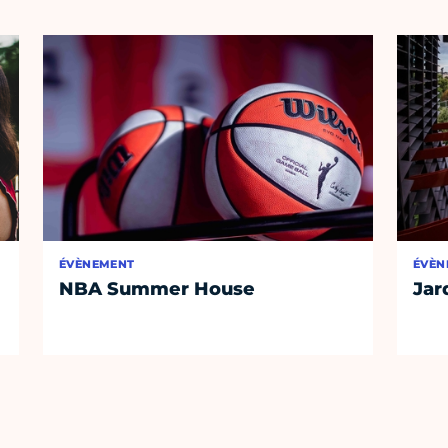
ÉVÈNEMENT
ÉVÈN
NBA Summer House
Jar