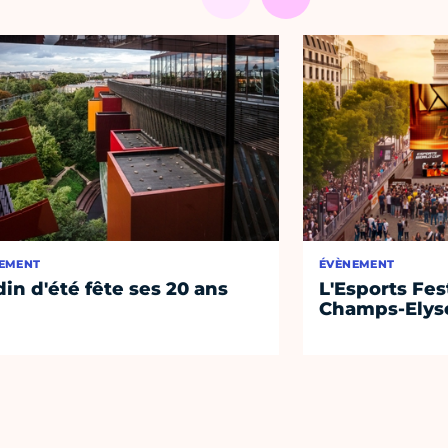
EMENT
ÉVÈNEMENT
din d'été fête ses 20 ans
L'Esports Fest
Champs-Elys