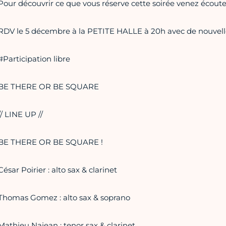
Pour découvrir ce que vous réserve cette soirée venez écouter
RDV le 5 décembre à la PETITE HALLE à 20h avec de nouvell
#Participation libre
BE THERE OR BE SQUARE
// LINE UP //
BE THERE OR BE SQUARE !
César Poirier : alto sax & clarinet
Thomas Gomez : alto sax & soprano
Mathieu Najean : tenor sax & clarinet