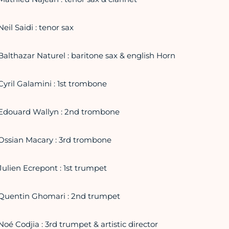
Neil Saidi : tenor sax
Balthazar Naturel : baritone sax & english Horn
Cyril Galamini : 1st trombone
Edouard Wallyn : 2nd trombone
Ossian Macary : 3rd trombone
Julien Ecrepont : 1st trumpet
Quentin Ghomari : 2nd trumpet
Noé Codjia : 3rd trumpet & artistic director