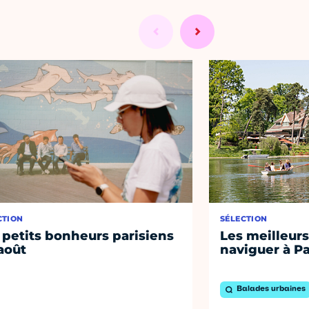
CTION
SÉLECTION
 petits bonheurs parisiens
Les meilleurs
août
naviguer à Pa
Balades urbaines