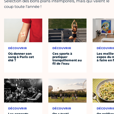
Sélection des bons plans intemporels, mais qui valent le
coup toute l'année !
DÉCOUVRIR
DÉCOUVRIR
DÉCOUVRI
Où donner son
Ces sports à
Les meille
sang à Paris cet
pratiquer
expos du
été ?
tranquillement au
à faire en 
fil de l’eau
DÉCOUVRIR
DÉCOUVRIR
DÉCOUVRI
Les concerts
On a testé
On préfèr