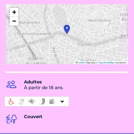
+
−
Leaflet
|
Map data ©
OpenStreetMap
contributors
Adultes
À partir de 18 ans
Couvert