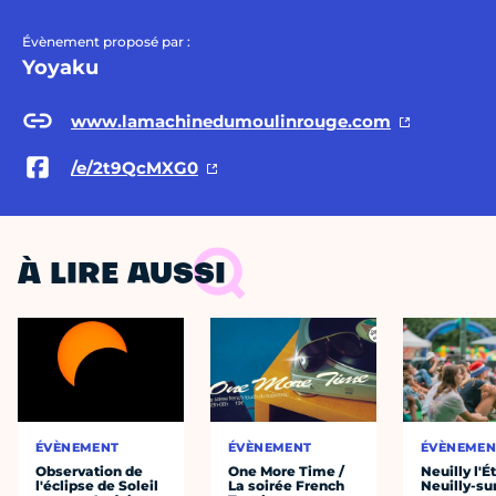
Évènement proposé par :
Yoyaku
www.lamachinedumoulinrouge.com
/e/2t9QcMXG0
À LIRE AUSSI
ÉVÈNEMENT
ÉVÈNEMENT
ÉVÈNEMEN
Observation de
One More Time /
Neuilly l'É
l'éclipse de Soleil
La soirée French
Neuilly-su