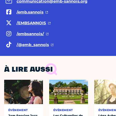
communication@emb-sannois.org
/emb.sannois
/EMBSANNOIS
/embsannois/
/@emb
_sannois
À LIRE AUSSI
ÉVÈNEMENT
ÉVÈNEMENT
ÉVÈNEMEN
Jam Session Jazz
Les Culturelles de
Léna Auber