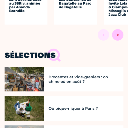
au 38Riv, animée
Bagatelle au Parc
Invite Lol
par Ananda
de Bagatelle
& Giampol
Brandão
Missaglia 
Jazz Club
SÉLECTIONS
Brocantes et vide-greniers : on
chine où en août ?
Où pique-niquer à Paris ?