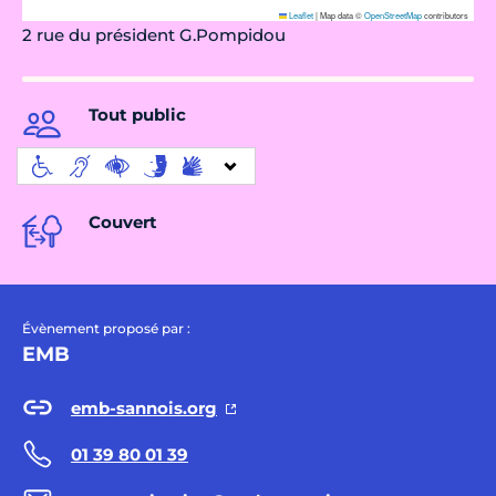
Leaflet
|
Map data ©
OpenStreetMap
contributors
2 rue du président G.Pompidou
Tout public
Couvert
Évènement proposé par :
EMB
emb-sannois.org
01 39 80 01 39