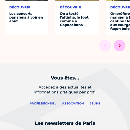
DÉCOUVRIR
DÉCOUVRIR
DÉCOUVRI
Les concerts
On a testé
On préfèr
parisiens à voir en
l’altinha, le foot
manger à 
août
comme à
cantine : l
Copacabana
aux courge
façon bol
Vous êtes...
Accédez à des actualités et
informations pratiques par profil
PROFESSIONNEL
ASSOCIATION
JEUNE
Les newsletters de Paris