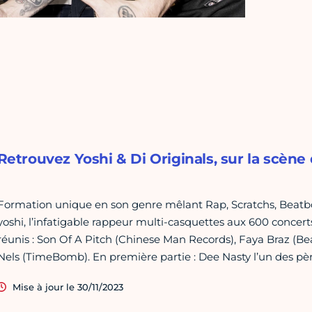
Retrouvez Yoshi & Di Originals, sur la scène d
Formation unique en son genre mêlant Rap, Scratchs, Beatbo
yoshi, l’infatigable rappeur multi-casquettes aux 600 concerts
réunis : Son Of A Pitch (Chinese Man Records), Faya Braz (
Nels (TimeBomb). En première partie : Dee Nasty l’un des pè
Mise à jour le 30/11/2023