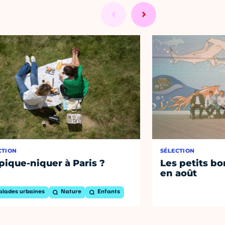
CTION
SÉLECTION
pique-niquer à Paris ?
Les petits bo
en août
alades urbaines
Nature
Enfants