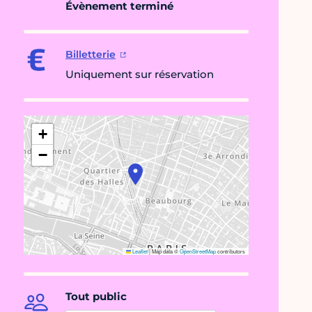
Évènement terminé
Billetterie
Uniquement sur réservation
+
−
Leaflet
|
Map data ©
OpenStreetMap
contributors
Tout public