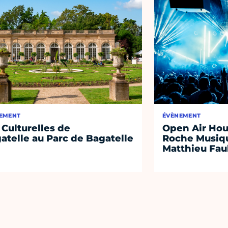
EMENT
ÉVÈNEMENT
 Culturelles de
Open Air Hou
atelle au Parc de Bagatelle
Roche Musiqu
Matthieu Fa