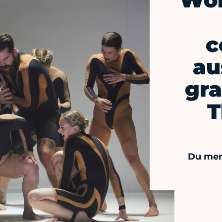
Wol
c
au
gra
T
Du merc