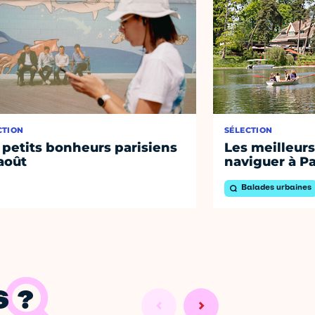
CTION
SÉLECTION
 petits bonheurs parisiens
Les meilleurs
août
naviguer à Pa
Balades urbaines
 ?