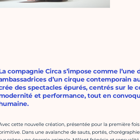
La compagnie Circa s’impose comme l’une 
ambassadrices d’un cirque contemporain aust
crée des spectacles épurés, centrés sur le co
modernité et performance, tout en convoqua
humaine.
Avec cette nouvelle création, présentée pour la première fois
primitive. Dans une avalanche de sauts, portés, chorégraphies
sur scène une énergie animale. Mêlant frénésie et sensualité,