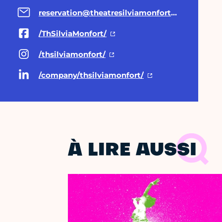
reservation@theatresilviamonfort.eu
/ThSilviaMonfort/
/thsilviamonfort/
/company/thsilviamonfort/
À LIRE AUSSI