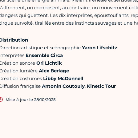
s’affrontent, ou composent, au contraire, un mouvement col
dangers qui guettent. Les dix interprètes, époustouflants, rep
cirque survolté, tiraillés entre des instincts sauvages et une 
Distribution
Direction artistique et scénographie
Yaron Lifschitz
Interprètes
Ensemble Circa
Création sonore
Ori Lichtik
Création lumière
Alex Berlage
Création costumes
Libby McDonnell
Diffusion française
Antonin Coutouly
,
Kinetic Tour
Mise à jour le 28/10/2025