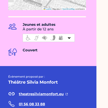
Leaflet
|
Map data ©
OpenStreetMap
contributors
Jeunes et adultes
À partir de 12 ans
Couvert
Évènement proposé par :
Théâtre Silvia Monfort
theatresilviamonfort.eu
01 56 08 33 88