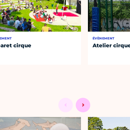
EMENT
ÉVÈNEMENT
aret cirque
Atelier cirqu