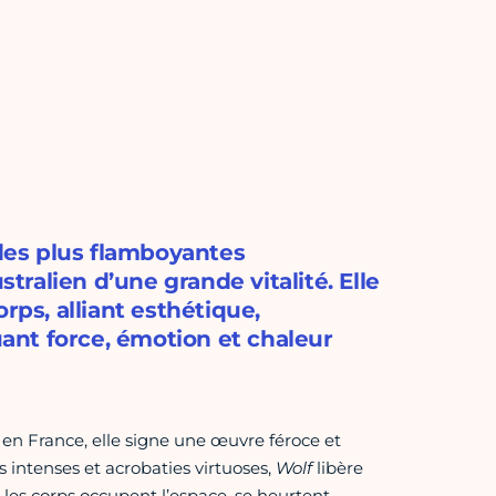
des plus flamboyantes
ralien d’une grande vitalité. Elle
rps, alliant esthétique,
nt force, émotion et chaleur
 en France, elle signe une œuvre féroce et
 intenses et acrobaties virtuoses,
Wolf
libère
 les corps occupent l’espace, se heurtent,