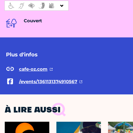
Couvert
Plus d'infos
cafe-oz.com
/events/1361131374910567
À LIRE AUSSI