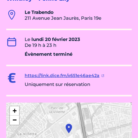
Le Trabendo
211 Avenue Jean Jaurès, Paris 19e
Le
lundi 20 février 2023
De 19 h à 23 h
Évènement terminé
https://link.dice.fm/x651e46ae42a
Uniquement sur réservation
+
−