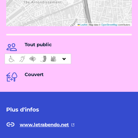
Leaflet
|
Map data ©
OpenStreetMap
contributors
Tout public
Couvert
Plus d'infos
www.letrabendo.net