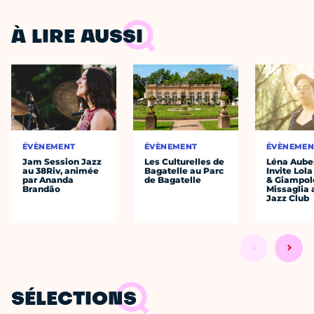
À LIRE AUSSI
ÉVÈNEMENT
ÉVÈNEMENT
ÉVÈNEMEN
Jam Session Jazz
Les Culturelles de
Léna Auber
au 38Riv, animée
Bagatelle au Parc
Invite Lol
par Ananda
de Bagatelle
& Giampol
Brandão
Missaglia 
Jazz Club
SÉLECTIONS