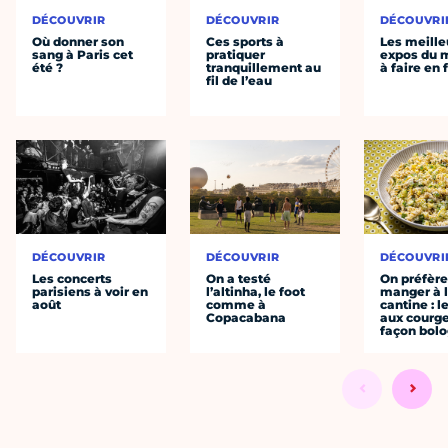
DÉCOUVRIR
DÉCOUVRIR
DÉCOUVRI
Où donner son
Ces sports à
Les meille
sang à Paris cet
pratiquer
expos du
été ?
tranquillement au
à faire en 
fil de l’eau
DÉCOUVRIR
DÉCOUVRIR
DÉCOUVRI
Les concerts
On a testé
On préfèr
parisiens à voir en
l’altinha, le foot
manger à 
août
comme à
cantine : l
Copacabana
aux courge
façon bol