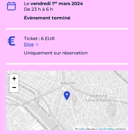
er
Le
vendredi 1
mars 2024
De 23 h à 6 h
Évènement terminé
Ticket : 6 EUR
Dice
Uniquement sur réservation
+
−
Leaflet
|
Map data ©
OpenStreetMap
contributors