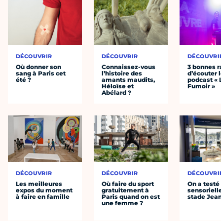
DÉCOUVRIR
DÉCOUVRIR
DÉCOUVRI
Où donner son
Connaissez-vous
3 bonnes r
sang à Paris cet
l’histoire des
d’écouter 
été ?
amants maudits,
podcast « 
Héloïse et
Fumoir »
Abélard ?
DÉCOUVRIR
DÉCOUVRIR
DÉCOUVRI
Les meilleures
Où faire du sport
On a testé 
expos du moment
gratuitement à
sensoriell
à faire en famille
Paris quand on est
stade Jea
une femme ?