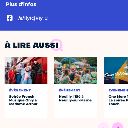
Plus d'infos
/e/1iy1cjVIy
À LIRE AUSSI
ÉVÈNEMENT
ÉVÈNEMENT
ÉVÈNEMEN
Soirée French
Neuilly l'Été à
One More 
Musique Only à
Neuilly-sur-Marne
La soirée 
Madame Arthur
Touch