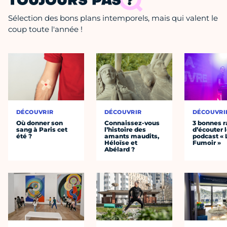
TOUJOURS PAS ?
Sélection des bons plans intemporels, mais qui valent le
coup toute l'année !
DÉCOUVRIR
DÉCOUVRIR
DÉCOUVRI
Où donner son
Connaissez-vous
3 bonnes r
sang à Paris cet
l’histoire des
d’écouter 
été ?
amants maudits,
podcast « 
Héloïse et
Fumoir »
Abélard ?