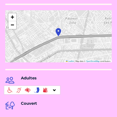
+
−
Leaflet
|
Map data ©
OpenStreetMap
contributors
Adultes
Couvert