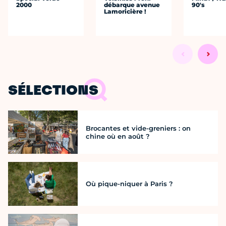
2000
débarque avenue
90's
Lamoricière !
SÉLECTIONS
Brocantes et vide-greniers : on
chine où en août ?
Où pique-niquer à Paris ?