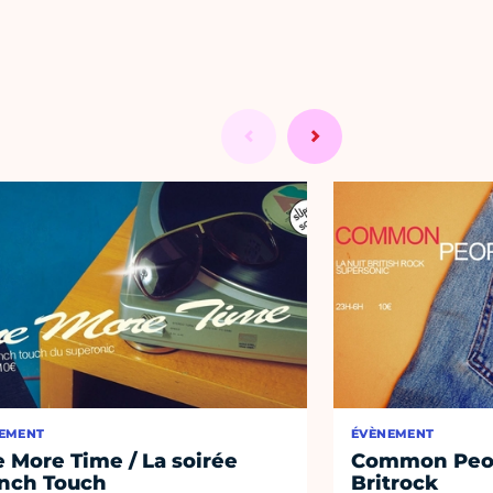
EMENT
ÉVÈNEMENT
 More Time / La soirée
Common Peopl
nch Touch
Britrock