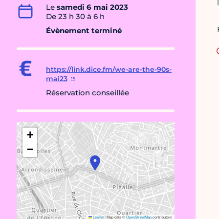
Le
samedi 6 mai 2023
De 23 h 30 à 6 h
Évènement terminé
https://link.dice.fm/we-are-the-90s-
mai23
Réservation conseillée
+
−
Leaflet
|
Map data ©
OpenStreetMap
contributors