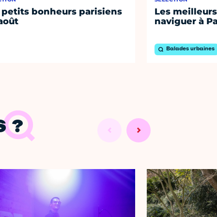
 petits bonheurs parisiens
Les meilleurs
août
naviguer à Pa
Balades urbaines
 ?