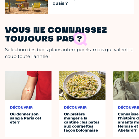
quais ?
VOUS NE CONNAISSEZ
TOUJOURS PAS ?
Sélection des bons plans intemporels, mais qui valent le
coup toute l'année !
DÉCOUVRIR
DÉCOUVRIR
DÉCOUVRI
Où donner son
On préfère
Connaisse
sang à Paris cet
manger à la
l’histoire 
été ?
cantine : les pâtes
amants ma
aux courgettes
Héloïse et
façon bolognaise
Abélard ?