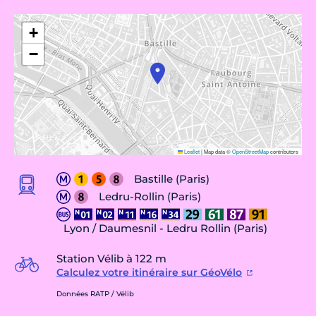
+
−
Leaflet
|
Map data ©
OpenStreetMap
contributors
Bastille (Paris)
Ledru-Rollin (Paris)
Lyon / Daumesnil - Ledru Rollin (Paris)
Station Vélib à 122 m
Calculez votre itinéraire sur GéoVélo
Données RATP / Vélib