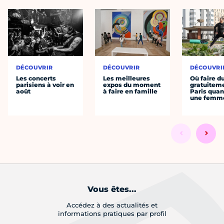
DÉCOUVRIR
DÉCOUVRIR
DÉCOUVRI
Les concerts
Les meilleures
Où faire d
parisiens à voir en
expos du moment
gratuitem
août
à faire en famille
Paris quan
une femm
Vous êtes...
Accédez à des actualités et
informations pratiques par profil