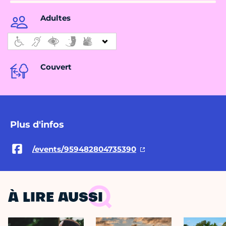
Adultes
Couvert
Plus d'infos
/events/959482804735390
À LIRE AUSSI