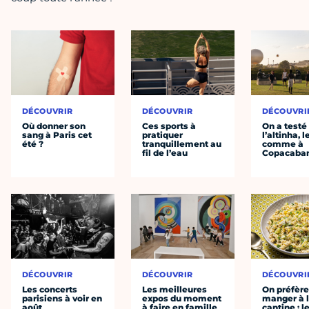
DÉCOUVRIR
DÉCOUVRIR
DÉCOUVRI
Où donner son
Ces sports à
On a testé
sang à Paris cet
pratiquer
l’altinha, l
été ?
tranquillement au
comme à
fil de l’eau
Copacaba
DÉCOUVRIR
DÉCOUVRIR
DÉCOUVRI
Les concerts
Les meilleures
On préfèr
parisiens à voir en
expos du moment
manger à 
août
à faire en famille
cantine : l