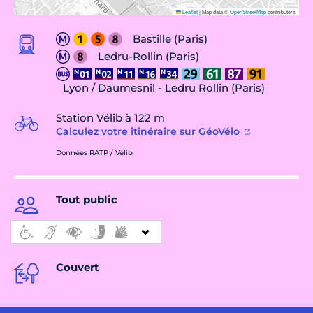
Leaflet
|
Map data ©
OpenStreetMap
contributors
Bastille (Paris)
Ledru-Rollin (Paris)
Lyon / Daumesnil - Ledru Rollin (Paris)
Station Vélib à 122 m
Calculez votre itinéraire sur GéoVélo
Données RATP / Vélib
Tout public
Couvert