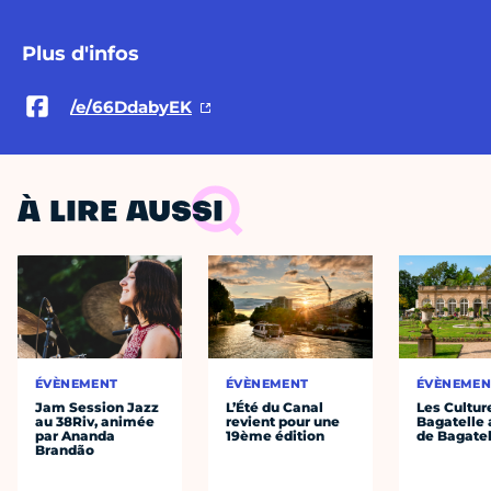
Plus d'infos
/e/66DdabyEK
À LIRE AUSSI
ÉVÈNEMENT
ÉVÈNEMENT
ÉVÈNEMEN
Jam Session Jazz
L’Été du Canal
Les Cultur
au 38Riv, animée
revient pour une
Bagatelle 
par Ananda
19ème édition
de Bagatel
Brandão