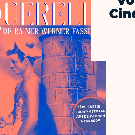
Vo
Cin