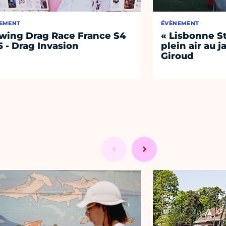
EMENT
ÉVÈNEMENT
wing Drag Race France S4
« Lisbonne St
5 - Drag Invasion
plein air au 
Giroud