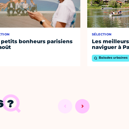
CTION
SÉLECTION
 petits bonheurs parisiens
Les meilleurs
août
naviguer à Pa
Balades urbaines
 ?