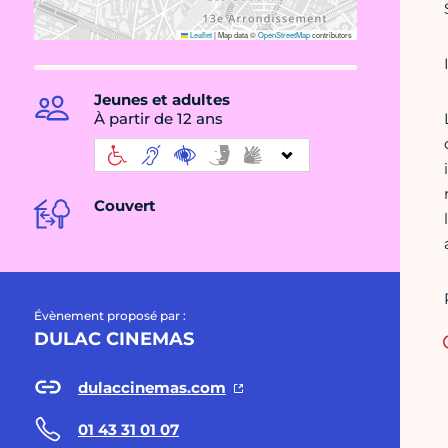
Leaflet
|
Map data ©
OpenStreetMap
contributors
Jeunes et adultes
À partir de 12 ans
Couvert
Évènement proposé par :
DULAC CINEMAS
dulaccinemas.com
01 43 31 01 07