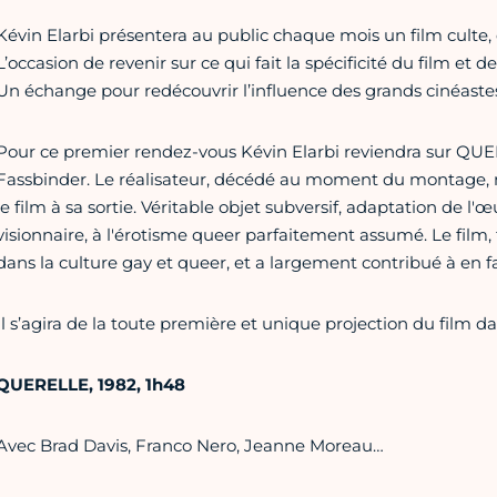
Kévin Elarbi présentera au public chaque mois un film culte, 
L’occasion de revenir sur ce qui fait la spécificité du film et d
Un échange pour redécouvrir l’influence des grands cinéastes
Pour ce premier rendez-vous Kévin Elarbi reviendra sur QUE
Fassbinder. Le réalisateur, décédé au moment du montage, n
le film à sa sortie. Véritable objet subversif, adaptation de l
visionnaire, à l'érotisme queer parfaitement assumé. Le film, 
dans la culture gay et queer, et a largement contribué à en
Il s’agira de la toute première et unique projection du film d
QUERELLE, 1982, 1h48
Avec Brad Davis, Franco Nero, Jeanne Moreau…