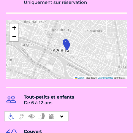
Uniquement sur réservation
+
−
Leaflet
|
Map data ©
OpenStreetMap
contributors
Tout-petits et enfants
De 6 à 12 ans
Couvert