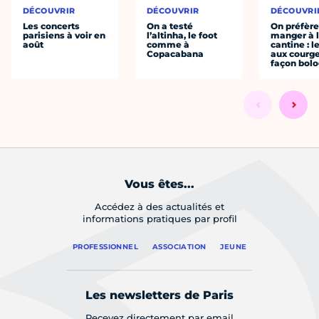
DÉCOUVRIR
DÉCOUVRIR
DÉCOUVRI
Les concerts
On a testé
On préfèr
parisiens à voir en
l’altinha, le foot
manger à 
août
comme à
cantine : l
Copacabana
aux courge
façon bol
Vous êtes...
Accédez à des actualités et
informations pratiques par profil
PROFESSIONNEL
ASSOCIATION
JEUNE
Les newsletters de Paris
Recevez directement par email