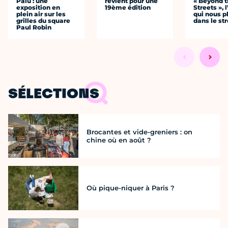
Palu : une
revient pour une
« Beyond 
exposition en
19ème édition
Streets », 
plein air sur les
qui nous p
grilles du square
dans le str
Paul Robin
SÉLECTIONS
Brocantes et vide-greniers : on
chine où en août ?
Où pique-niquer à Paris ?