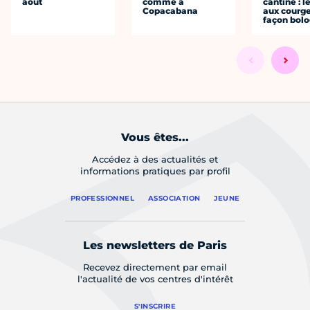
août
comme à
cantine : l
Copacabana
aux courge
façon bol
Vous êtes...
Accédez à des actualités et
informations pratiques par profil
PROFESSIONNEL
ASSOCIATION
JEUNE
Les newsletters de Paris
Recevez directement par email
l'actualité de vos centres d'intérêt
S'INSCRIRE