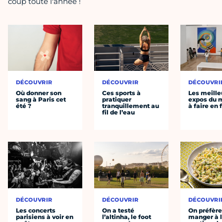
coup toute l'année !
DÉCOUVRIR
DÉCOUVRIR
DÉCOUVRI
Où donner son
Ces sports à
Les meille
sang à Paris cet
pratiquer
expos du
été ?
tranquillement au
à faire en 
fil de l’eau
DÉCOUVRIR
DÉCOUVRIR
DÉCOUVRI
Les concerts
On a testé
On préfèr
parisiens à voir en
l’altinha, le foot
manger à 