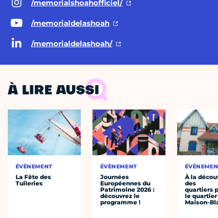
/memorialshoahofficiel/
/memorialdelashoah
/memorialdelashoah/
À LIRE AUSSI
ÉVÈNEMENT
ÉVÈNEMENT
ÉVÈNEMEN
La Fête des
Journées
À la décou
Tuileries
Européennes du
des
Patrimoine 2026 :
quartiers p
découvrez le
le quartier
programme !
Maison-Bl