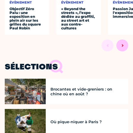
ÉVÈNEMENT
ÉVÈNEMENT
ÉVÈNEMEN
Objectif Zéro
« Beyond the
Passion J
Palu : une
streets », l’expo
l'expositio
exposition en
dédiée au graffiti,
immersiv
plein air sur les
au street art et
grilles du square
aux contre-
Paul Robin
cultures
SÉLECTIONS
Brocantes et vide-greniers : on
chine où en août ?
Où pique-niquer à Paris ?