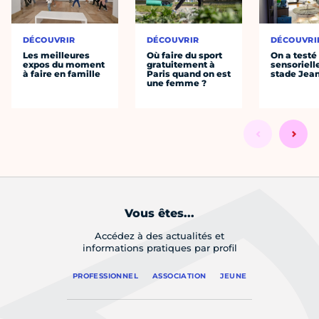
DÉCOUVRIR
DÉCOUVRIR
DÉCOUVRI
Les meilleures
Où faire du sport
On a testé 
expos du moment
gratuitement à
sensoriell
à faire en famille
Paris quand on est
stade Jea
une femme ?
Vous êtes...
Accédez à des actualités et
informations pratiques par profil
PROFESSIONNEL
ASSOCIATION
JEUNE