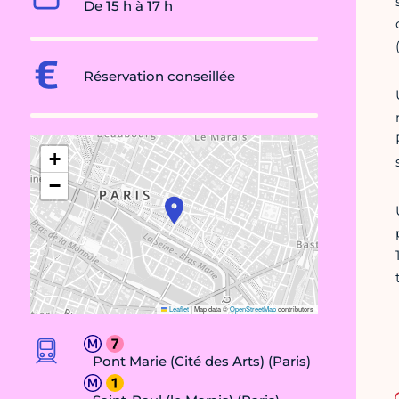
De 15 h à 17 h
Réservation conseillée
+
−
Leaflet
|
Map data ©
OpenStreetMap
contributors
Pont Marie (Cité des Arts) (Paris)