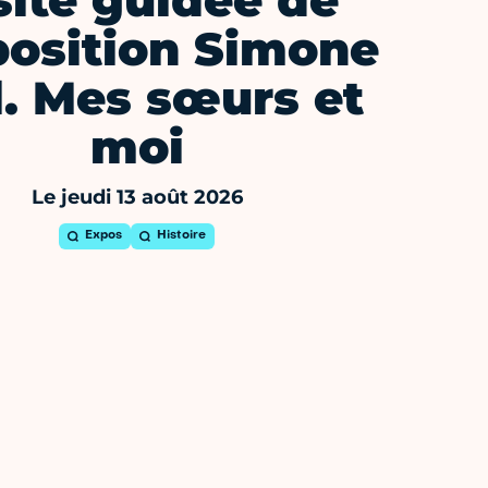
site guidée de
position Simone
l. Mes sœurs et
moi
Le jeudi 13 août 2026
Expos
Histoire