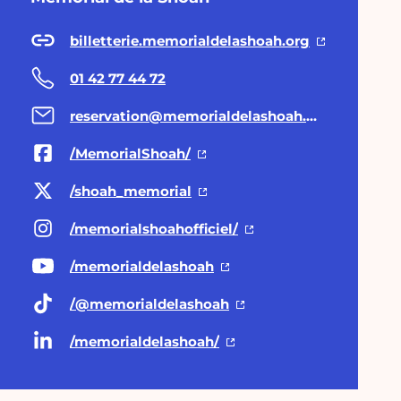
billetterie.memorialdelashoah.org
01 42 77 44 72
reservation@memorialdelashoah.org
/MemorialShoah/
/shoah_memorial
/memorialshoahofficiel/
/memorialdelashoah
/@memorialdelashoah
/memorialdelashoah/