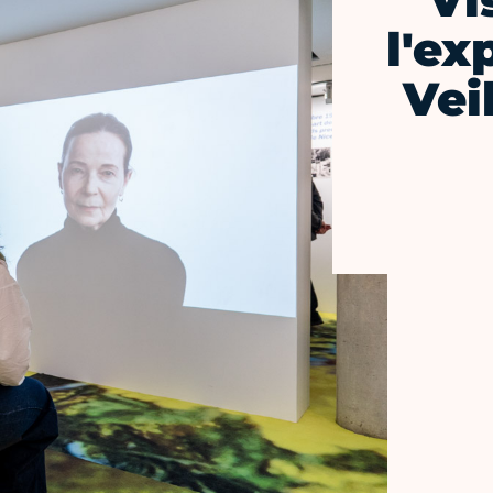
Vi
l'ex
Vei