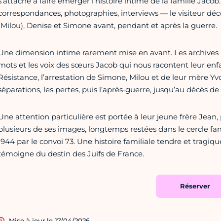
s’attache à faire émerger l’histoire intime de la famille Ja
correspondances, photographies, interviews — le visiteur déc
(Milou), Denise et Simone avant, pendant et après la guerre.
Une dimension intime rarement mise en avant. Les archives p
mots et les voix des sœurs Jacob qui nous racontent leur en
Résistance, l’arrestation de Simone, Milou et de leur mère Yv
séparations, les pertes, puis l’après‑guerre, jusqu’au décès d
Une attention particulière est portée à leur jeune frère Jean
plusieurs de ses images, longtemps restées dans le cercle fa
1944 par le convoi 73. Une histoire familiale tendre et tragique 
témoigne du destin des Juifs de France.
Réserver
Mise à jour le 17/04/2026