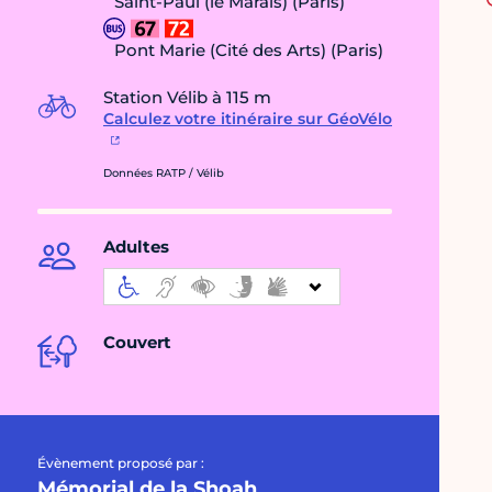
Saint-Paul (le Marais) (Paris)
Pont Marie (Cité des Arts) (Paris)
Station Vélib à 115 m
Calculez votre itinéraire sur GéoVélo
Données RATP / Vélib
Adultes
Couvert
Évènement proposé par :
Mémorial de la Shoah