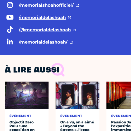
/memorialshoahofficiel/
/memorialdelashoah
/@memorialdelashoah
/memorialdelashoah/
À LIRE AUSSI
ÉVÈNEMENT
ÉVÈNEMENT
ÉVÈNEMEN
Objectif Zéro
On a vu, on a aimé
Passion J
Palu : une
« Beyond the
l'expositio
exposition en
Streets », l’expo
immersiv