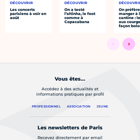
DÉCOUVRIR
DÉCOUVRIR
DÉCOUVRI
Les concerts
On a testé
On préfèr
parisiens à voir en
l’altinha, le foot
manger à 
août
comme à
cantine : l
Copacabana
aux courge
façon bol
Vous êtes...
Accédez à des actualités et
informations pratiques par profil
PROFESSIONNEL
ASSOCIATION
JEUNE
Les newsletters de Paris
Recevez directement par email