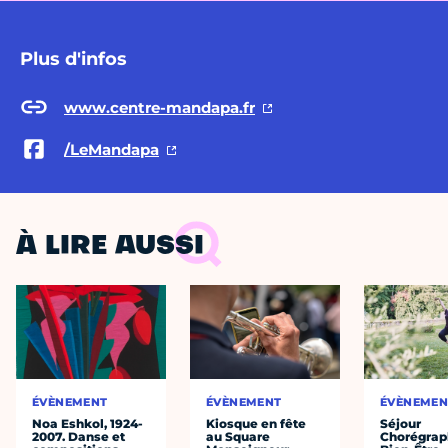
Plus d'infos
www.centre-mandapa.fr
/LeMandapa
À LIRE AUSSI
ÉVÈNEMENT
ÉVÈNEMENT
ÉVÈNEMEN
Noa Eshkol, 1924-
Kiosque en fête
Séjour
2007. Danse et
au Square
Chorégrap