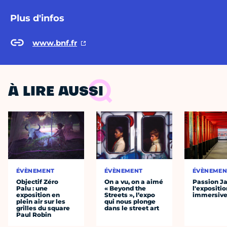
Plus d'infos
www.bnf.fr
À LIRE AUSSI
ÉVÈNEMENT
ÉVÈNEMENT
ÉVÈNEMEN
Objectif Zéro
On a vu, on a aimé
Passion J
Palu : une
« Beyond the
l'expositio
exposition en
Streets », l’expo
immersiv
plein air sur les
qui nous plonge
grilles du square
dans le street art
Paul Robin