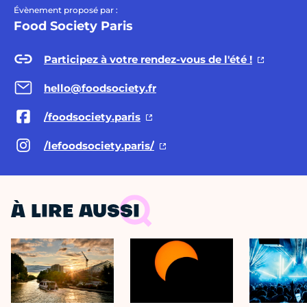
Évènement proposé par :
Food Society Paris
Participez à votre rendez-vous de l'été !
hello@foodsociety.fr
/foodsociety.paris
/lefoodsociety.paris/
À LIRE AUSSI