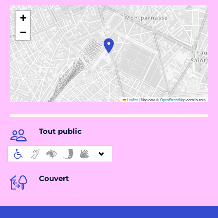
+
−
Leaflet
|
Map data ©
OpenStreetMap
contributors
Tout public
Couvert