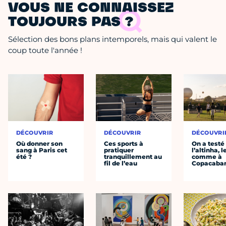
VOUS NE CONNAISSEZ
TOUJOURS PAS ?
Sélection des bons plans intemporels, mais qui valent le
coup toute l'année !
DÉCOUVRIR
DÉCOUVRIR
DÉCOUVRI
Où donner son
Ces sports à
On a testé
sang à Paris cet
pratiquer
l’altinha, l
été ?
tranquillement au
comme à
fil de l’eau
Copacaba