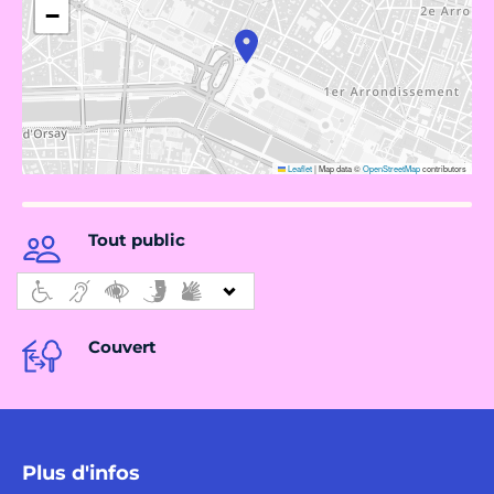
−
Leaflet
|
Map data ©
OpenStreetMap
contributors
Tout public
Couvert
Plus d'infos