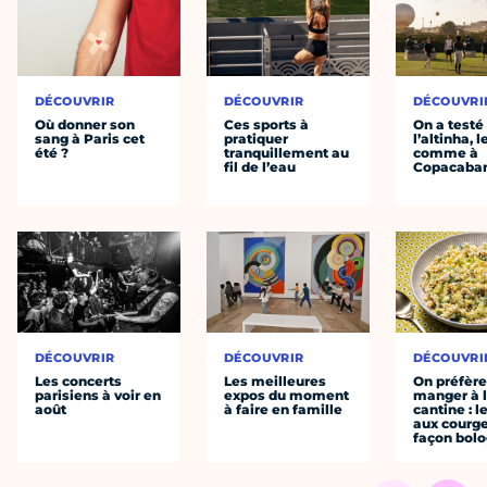
DÉCOUVRIR
DÉCOUVRIR
DÉCOUVRI
Où donner son
Ces sports à
On a testé
sang à Paris cet
pratiquer
l’altinha, l
été ?
tranquillement au
comme à
fil de l’eau
Copacaba
DÉCOUVRIR
DÉCOUVRIR
DÉCOUVRI
Les concerts
Les meilleures
On préfèr
parisiens à voir en
expos du moment
manger à 
août
à faire en famille
cantine : l
aux courge
façon bol