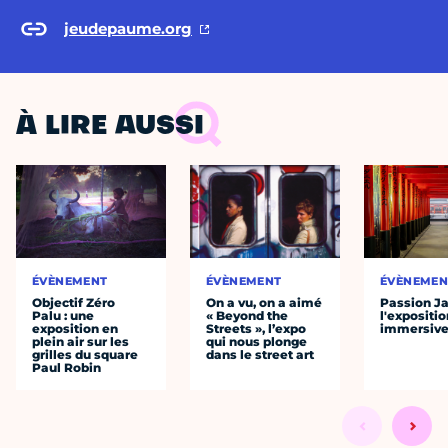
jeudepaume.org
À LIRE AUSSI
ÉVÈNEMENT
ÉVÈNEMENT
ÉVÈNEMEN
Objectif Zéro
On a vu, on a aimé
Passion J
Palu : une
« Beyond the
l'expositio
exposition en
Streets », l’expo
immersiv
plein air sur les
qui nous plonge
grilles du square
dans le street art
Paul Robin