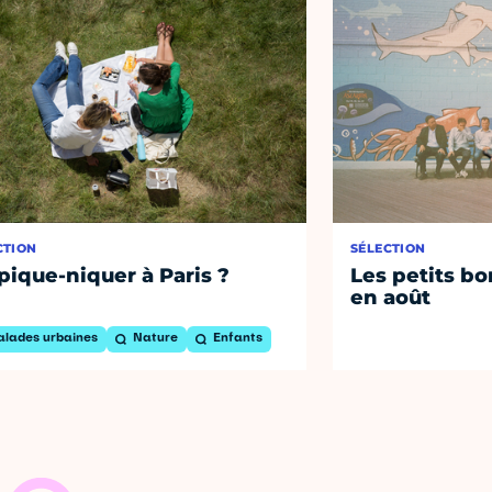
CTION
SÉLECTION
pique-niquer à Paris ?
Les petits bo
en août
alades urbaines
Nature
Enfants