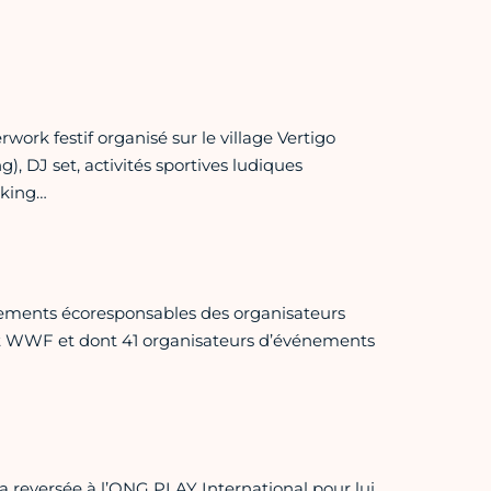
rwork festif organisé sur le village Vertigo
), DJ set, activités sportives ludiques
rking…
agements écoresponsables des organisateurs
 et WWF et dont 41 organisateurs d’événements
a reversée à l’ONG PLAY International pour lui