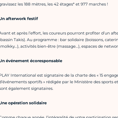
gravissez les 188 mètres, les 42 étages* et 977 marches !
Un afterwork festif
Avant et après l’effort, les coureurs pourront profiter d’un afte
(bassin Takis). Au programme : bar solidaire (boissons, catering
(molkky…), activités bien-être (massage…), espaces de netwo
Un événement écoresponsable
PLAY International est signataire de la charte des « 15 eng
d’événements sportifs » rédigée par le Ministère des sports
sont également signataires.
Une opération solidaire
Comme chaque année, l’intégralité de votre participation ser