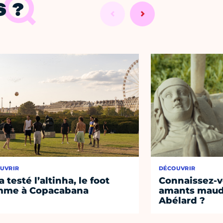
 ?
UVRIR
DÉCOUVRIR
a testé l’altinha, le foot
Connaissez-vo
mme à Copacabana
amants maudi
Abélard ?