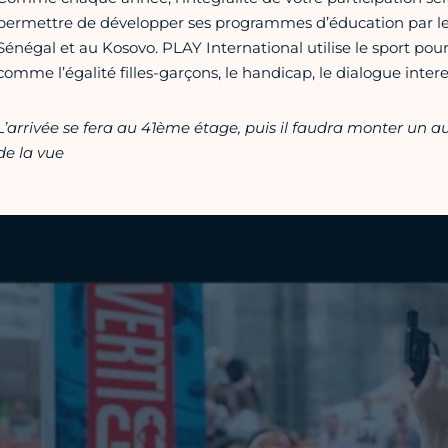
permettre de développer ses programmes d’éducation par le
Sénégal et au Kosovo. PLAY International utilise le sport po
comme l’égalité filles-garçons, le handicap, le dialogue intere
L’arrivée se fera au 41ème étage, puis il faudra monter un au
de la vue
Vidéo Youtube