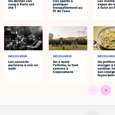
Où donner son
Ces sports à
Les meille
sang à Paris cet
pratiquer
expos du
été ?
tranquillement au
à faire en 
fil de l’eau
DÉCOUVRIR
DÉCOUVRIR
DÉCOUVRI
Les concerts
On a testé
On préfèr
parisiens à voir en
l’altinha, le foot
manger à 
août
comme à
cantine : l
Copacabana
aux courge
façon bol