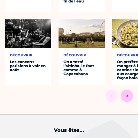
fil de l’eau
DÉCOUVRIR
DÉCOUVRIR
DÉCOUVRI
Les concerts
On a testé
On préfèr
parisiens à voir en
l’altinha, le foot
manger à 
août
comme à
cantine : l
Copacabana
aux courge
façon bol
Vous êtes...