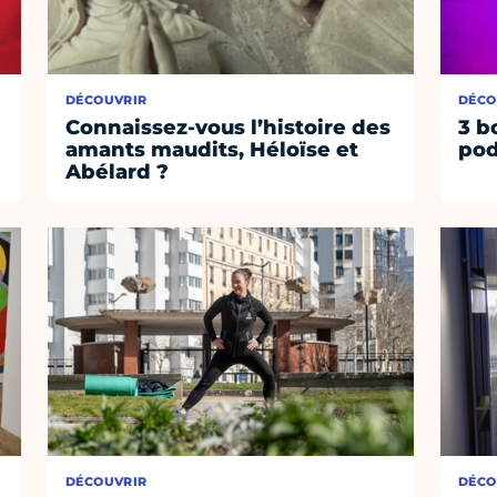
DÉCOUVRIR
DÉCO
Connaissez-vous l’histoire des
3 b
amants maudits, Héloïse et
pod
Abélard ?
DÉCOUVRIR
DÉCO