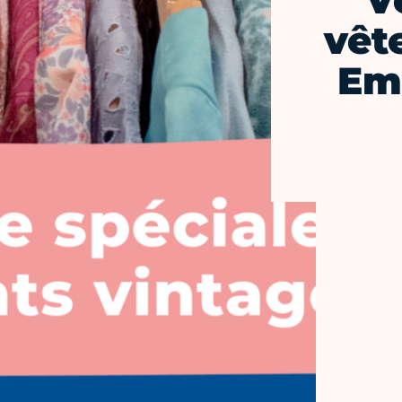
V
vêt
Em