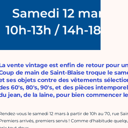
La vente vintage est enfin de retour pour u
Coup de main de Saint-Blaise troque le sam
et ses objets contre des vêtements sélectionn
des 60's, 80's, 90's, et des pièces intemporel
du jean, de la laine, pour bien commencer l
Rendez-vous le samedi 12 mars à partir de 10h au 70, rue Sa
Premiers arrivés, premiers servis ! Comme d'habitude quelqu
prix tout doux