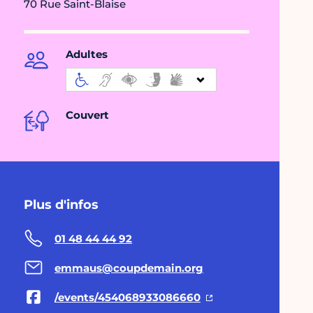
70 Rue Saint-Blaise
Adultes
Couvert
Plus d'infos
01 48 44 44 92
emmaus@coupdemain.org
/events/454068933086660