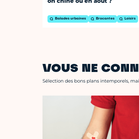
on chine où en août ?
Balades urbaines
Brocantes
Loisirs
VOUS NE CONN
Sélection des bons plans intemporels, mais