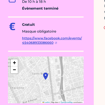
De 10 h à 18 h
Évènement terminé
Gratuit
Masque obligatoire
https://www.facebook.com/events/
454068933086660
+
−
Leaflet
|
Map data ©
OpenStreetMap
contributors