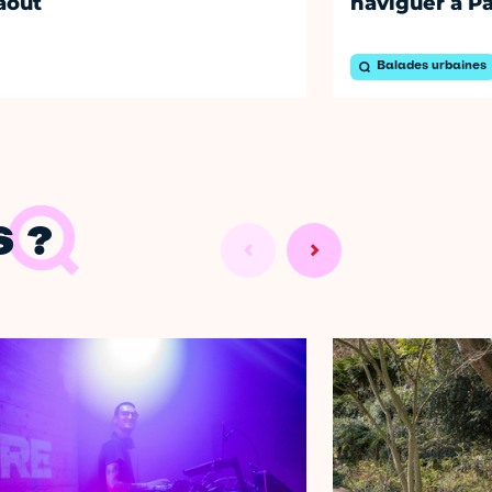
août
naviguer à Pa
Balades urbaines
 ?