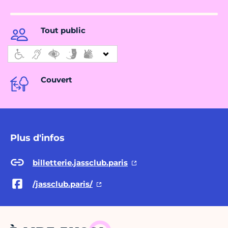
Tout public
Couvert
Plus d'infos
billetterie.jassclub.paris
/jassclub.paris/