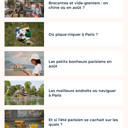
Brocantes et vide-greniers : on
chine où en août ?
Où pique-niquer à Paris ?
Les petits bonheurs parisiens en
août
Les meilleurs endroits où naviguer
à Paris
Et si l’été parisien se cachait sur les
quais ?