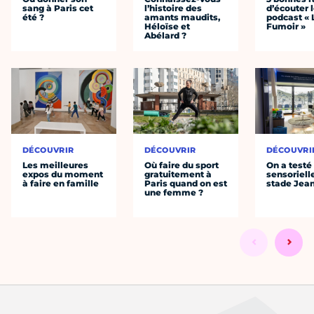
sang à Paris cet
l’histoire des
d’écouter 
été ?
amants maudits,
podcast « 
Héloïse et
Fumoir »
Abélard ?
DÉCOUVRIR
DÉCOUVRIR
DÉCOUVRI
Les meilleures
Où faire du sport
On a testé 
expos du moment
gratuitement à
sensoriell
à faire en famille
Paris quand on est
stade Jea
une femme ?