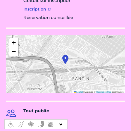
Gratuit sur inscription
Inscription
Réservation conseillée
+
−
Leaflet
|
Map data ©
OpenStreetMap
contributors
Tout public