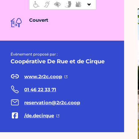
Couvert
Évènement proposé par :
Coopérative De Rue et de Cirque
www.2r2c.coop
01 46 22 33 71
reservation@2r2c.coop
/de.decirque