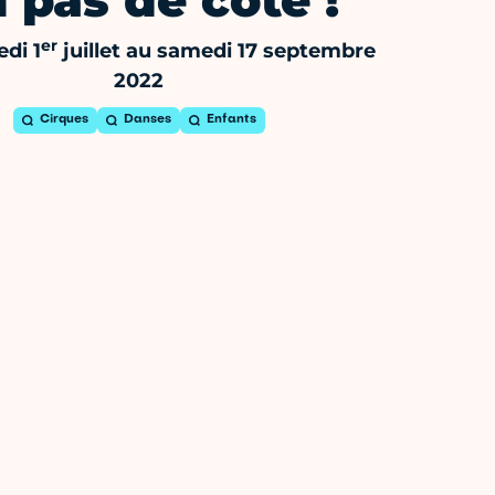
 pas de côté !
er
di 1
juillet au samedi 17 septembre
2022
Cirques
Danses
Enfants