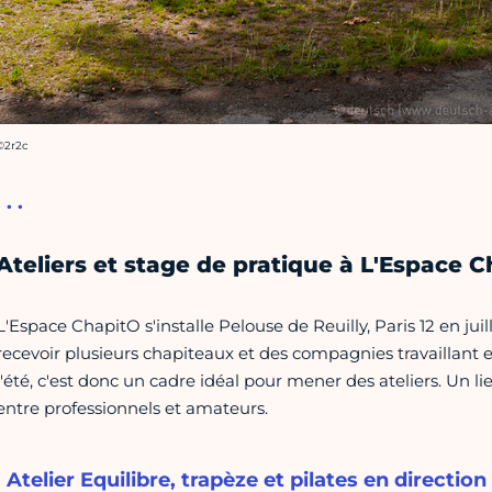
rédit photo :
©2r2c
. . .
Ateliers et stage de pratique à L'Espace 
L'Espace ChapitO s'installe Pelouse de Reuilly, Paris 12 en ju
recevoir plusieurs chapiteaux et des compagnies travaillant en 
l'été, c'est donc un cadre idéal pour mener des ateliers. Un l
entre professionnels et amateurs.
. Atelier Equilibre, trapèze et pilates en direct