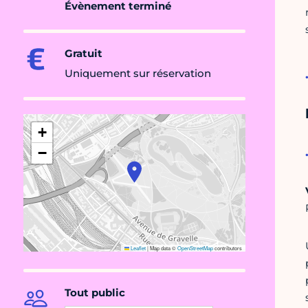
Évènement terminé
Gratuit
Uniquement sur réservation
+
−
Leaflet
|
Map data ©
OpenStreetMap
contributors
Tout public