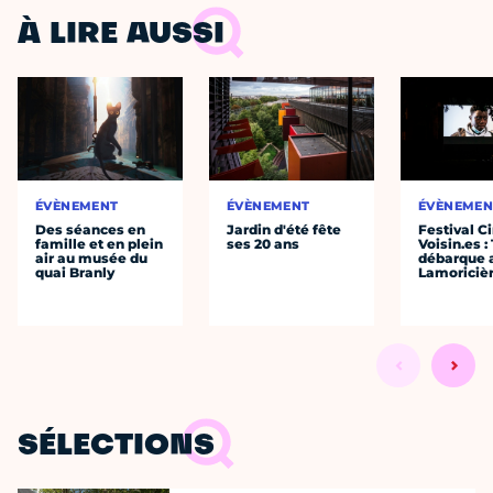
À LIRE AUSSI
ÉVÈNEMENT
ÉVÈNEMENT
ÉVÈNEMEN
Des séances en
Jardin d'été fête
Festival C
famille et en plein
ses 20 ans
Voisin.es :
air au musée du
débarque 
quai Branly
Lamoricièr
SÉLECTIONS