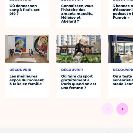
Où donner son
Connaissez-vous
3 bonnes r
sang à Paris cet
l’histoire des
d’écouter 
été ?
amants maudits,
podcast « 
Héloïse et
Fumoir »
Abélard ?
DÉCOUVRIR
DÉCOUVRIR
DÉCOUVRI
Les meilleures
Où faire du sport
On a testé 
expos du moment
gratuitement à
sensoriell
à faire en famille
Paris quand on est
stade Jea
une femme ?