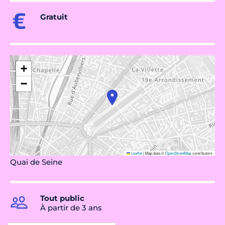
Gratuit
+
−
Leaflet
|
Map data ©
OpenStreetMap
contributors
Quai de Seine
Tout public
À partir de 3 ans