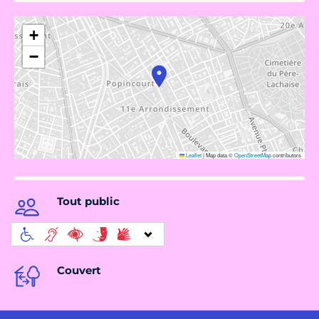
+
−
Leaflet
|
Map data ©
OpenStreetMap
contributors
Tout public
Couvert