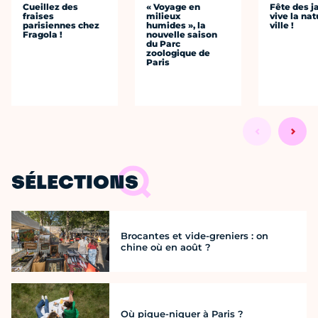
Cueillez des
« Voyage en
Fête des ja
fraises
milieux
vive la nat
parisiennes chez
humides », la
ville !
Fragola !
nouvelle saison
du Parc
zoologique de
Paris
SÉLECTIONS
Brocantes et vide-greniers : on
chine où en août ?
Où pique-niquer à Paris ?