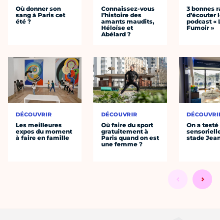
Où donner son
Connaissez-vous
3 bonnes r
sang à Paris cet
l’histoire des
d’écouter 
été ?
amants maudits,
podcast « 
Héloïse et
Fumoir »
Abélard ?
DÉCOUVRIR
DÉCOUVRIR
DÉCOUVRI
Les meilleures
Où faire du sport
On a testé 
expos du moment
gratuitement à
sensoriell
à faire en famille
Paris quand on est
stade Jea
une femme ?