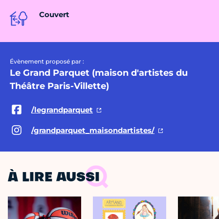
Couvert
Évènement proposé par :
Le Grand Parquet (maison d'artistes du
Théâtre Paris-Villette)
/legrandparquet
/grandparquet_maisondartistes/
À LIRE AUSSI