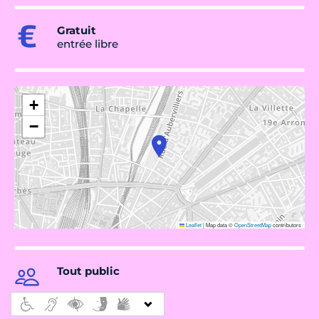
Gratuit
entrée libre
+
−
Leaflet
|
Map data ©
OpenStreetMap
contributors
Tout public