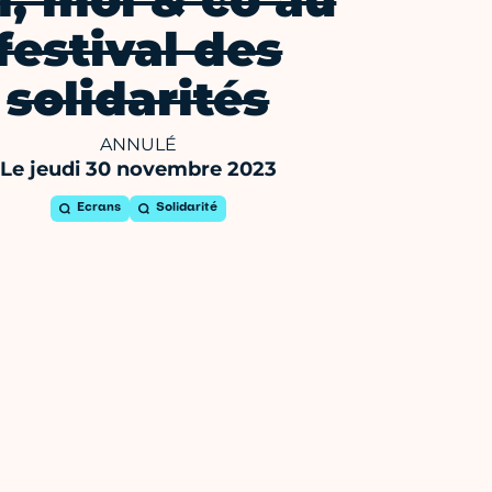
i, moi & co au
festival des
solidarités
ANNULÉ
Le jeudi 30 novembre 2023
Ecrans
Solidarité