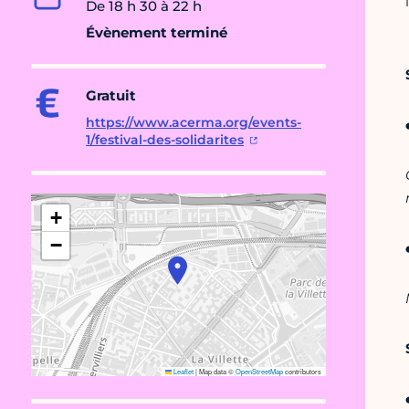
De 18 h 30 à 22 h
Évènement terminé
Gratuit
https://www.acerma.org/events-
1/festival-des-solidarites
+
−
Leaflet
|
Map data ©
OpenStreetMap
contributors