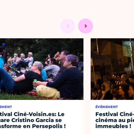
EMENT
ÉVÈNEMENT
tival Ciné-Voisin.es: Le
Festival Ciné
are Cristino Garcia se
cinéma au pi
nsforme en Persepolis !
immeubles !