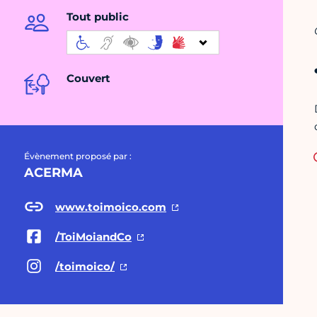
Tout public
Couvert
Évènement proposé par :
ACERMA
www.toimoico.com
/ToiMoiandCo
/toimoico/