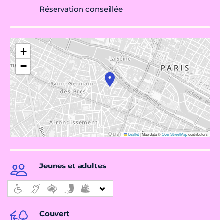
Réservation conseillée
+
−
Leaflet
|
Map data ©
OpenStreetMap
contributors
Jeunes et adultes
Couvert