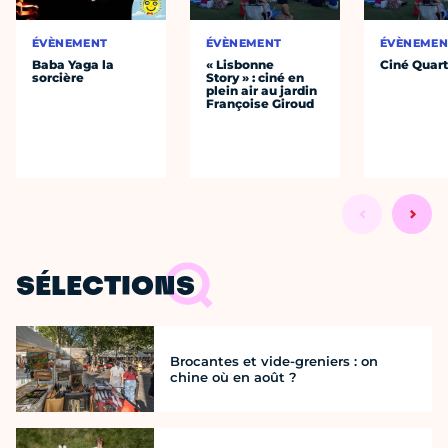
ÉVÈNEMENT
ÉVÈNEMENT
ÉVÈNEMEN
Baba Yaga la
« Lisbonne
Ciné Quart
sorcière
Story » : ciné en
plein air au jardin
Françoise Giroud
SÉLECTIONS
Brocantes et vide-greniers : on
chine où en août ?