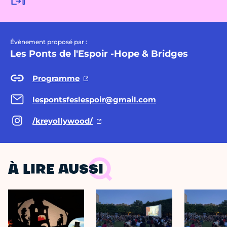
Évènement proposé par :
Les Ponts de l'Espoir -Hope & Bridges
Programme
lespontsfeslespoir@gmail.com
/kreyollywood/
À LIRE AUSSI