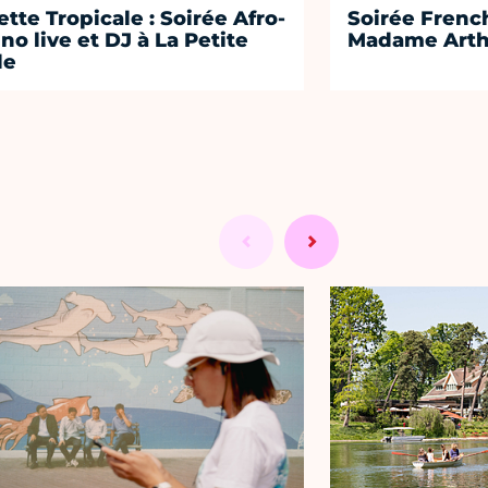
lette Tropicale : Soirée Afro-
Soirée Frenc
ino live et DJ à La Petite
Madame Arth
le