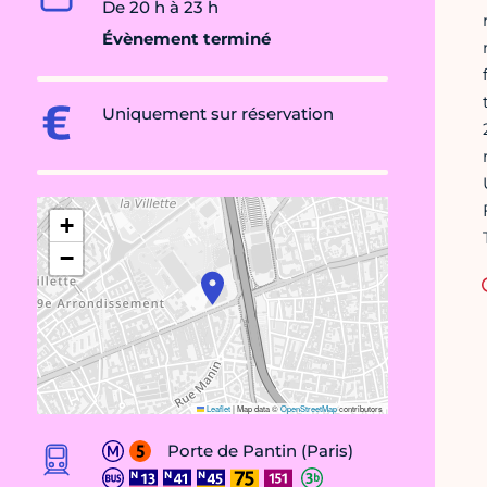
De 20 h à 23 h
Évènement terminé
Uniquement sur réservation
+
−
Leaflet
|
Map data ©
OpenStreetMap
contributors
Porte de Pantin (Paris)