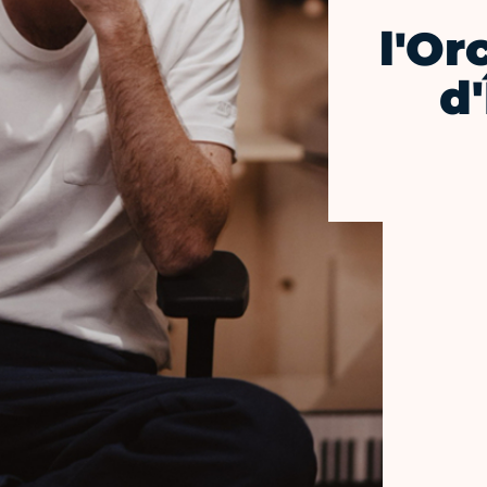
l'Or
d