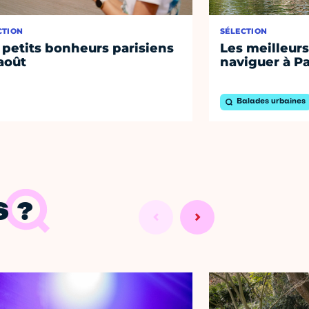
CTION
SÉLECTION
 petits bonheurs parisiens
Les meilleurs
août
naviguer à Pa
Balades urbaines
 ?