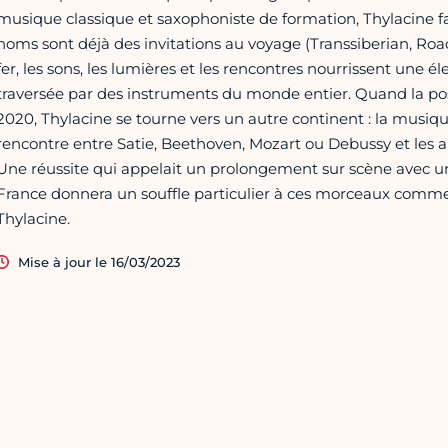
musique classique et saxophoniste de formation, Thylacine fa
noms sont déjà des invitations au voyage (Transsiberian, Road
fer, les sons, les lumières et les rencontres nourrissent une é
traversée par des instruments du monde entier. Quand la poss
2020, Thylacine se tourne vers un autre continent : la musique
rencontre entre Satie, Beethoven, Mozart ou Debussy et les 
Une réussite qui appelait un prolongement sur scène avec un g
France donnera un souffle particulier à ces morceaux comme 
Thylacine.
Mise à jour le 16/03/2023