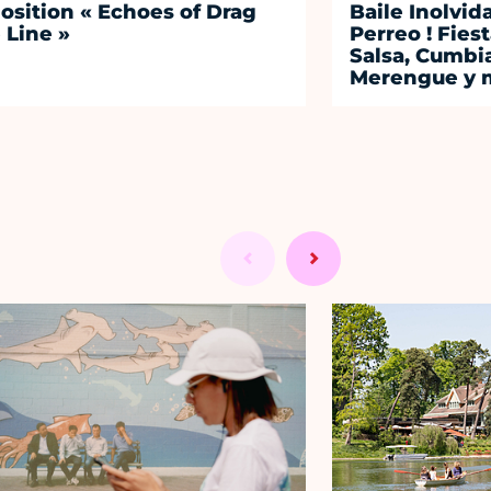
osition « Echoes of Drag
Baile Inolvid
 Line »
Perreo ! Fies
Salsa, Cumbi
Merengue y 