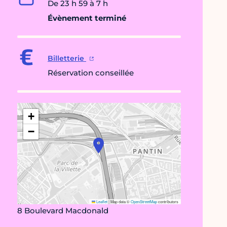
De 23 h 59 à 7 h
Évènement terminé
Billetterie
Réservation conseillée
+
−
Leaflet
|
Map data ©
OpenStreetMap
contributors
8 Boulevard Macdonald