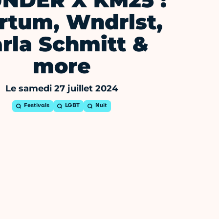
NDER X KM25 :
tum, Wndrlst,
rla Schmitt &
more
Le samedi 27 juillet 2024
Festivals
LGBT
Nuit