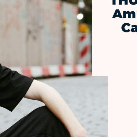
THU
Amr
Ca