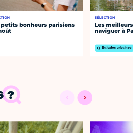
CTION
SÉLECTION
 petits bonheurs parisiens
Les meilleurs
août
naviguer à Pa
Balades urbaines
 ?