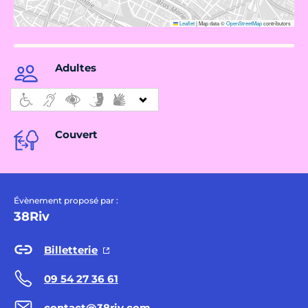
Leaflet
|
Map data ©
OpenStreetMap
contributors
Adultes
Couvert
Évènement proposé par :
38Riv
Billetterie
09 54 27 36 61
contact@38riv.com