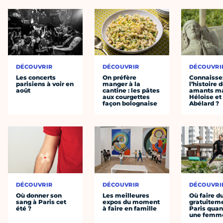
DÉCOUVRIR
DÉCOUVRIR
DÉCOUVRI
Les concerts
On préfère
Connaisse
parisiens à voir en
manger à la
l’histoire 
août
cantine : les pâtes
amants ma
aux courgettes
Héloïse et
façon bolognaise
Abélard ?
DÉCOUVRIR
DÉCOUVRIR
DÉCOUVRI
Où donner son
Les meilleures
Où faire d
sang à Paris cet
expos du moment
gratuitem
été ?
à faire en famille
Paris quan
une femm