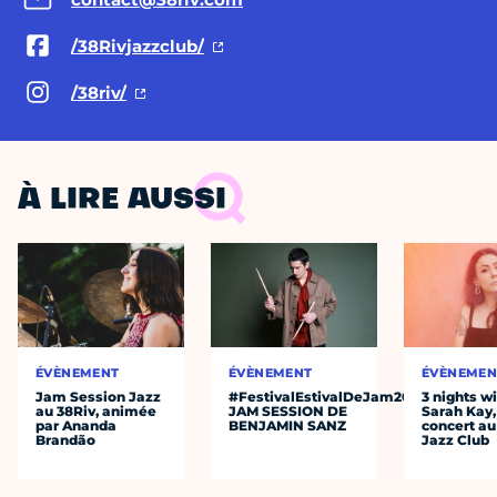
/38Rivjazzclub/
/38riv/
À LIRE AUSSI
ÉVÈNEMENT
ÉVÈNEMENT
ÉVÈNEMEN
Jam Session Jazz
#FestivalEstivalDeJam2026
3 nights w
au 38Riv, animée
JAM SESSION DE
Sarah Kay,
par Ananda
BENJAMIN SANZ
concert au
Brandão
Jazz Club