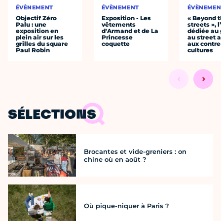
ÉVÈNEMENT
ÉVÈNEMENT
ÉVÈNEMEN
Objectif Zéro
Exposition - Les
« Beyond 
Palu : une
vêtements
streets », 
exposition en
d'Armand et de La
dédiée au g
plein air sur les
Princesse
au street a
grilles du square
coquette
aux contre
Paul Robin
cultures
SÉLECTIONS
Brocantes et vide-greniers : on
chine où en août ?
Où pique-niquer à Paris ?