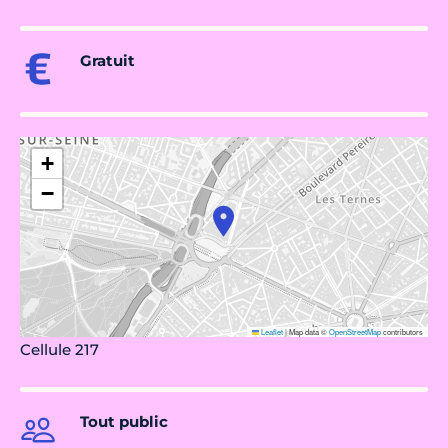
Gratuit
+
−
Leaflet
|
Map data ©
OpenStreetMap
contributors
Cellule 217
Tout public