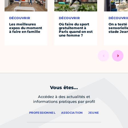
DÉCOUVRIR
DÉCOUVRIR
DÉCOUVRI
Les meilleures
Où faire du sport
On a testé 
expos du moment
gratuitement à
sensoriell
à faire en famille
Paris quand on est
stade Jea
une femme ?
Vous êtes...
Accédez à des actualités et
informations pratiques par profil
PROFESSIONNEL
ASSOCIATION
JEUNE